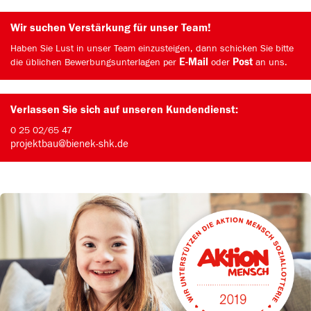
Wir suchen Verstärkung für unser Team!
Haben Sie Lust in unser Team einzusteigen, dann schicken Sie bitte
E-Mail
Post
die üblichen Bewerbungs­unterlagen per
oder
an uns.
Verlassen Sie sich auf unseren Kundendienst:
0 25 02/65 47
projektbau@bienek-shk.de
Aktion Mensch