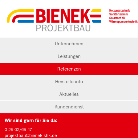
Unternehmen
Leistungen
Referenzen
Herstellerinfo
Aktuelles
Kundendienst
Wir sind gern für Sie da:
0 25 02/65 47
projektbau@bienek-shk.de